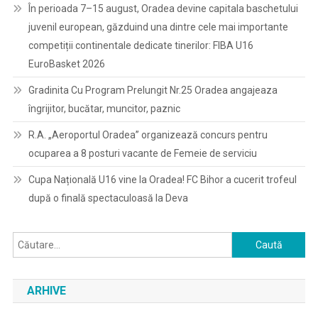
În perioada 7–15 august, Oradea devine capitala baschetului
juvenil european, găzduind una dintre cele mai importante
competiții continentale dedicate tinerilor: FIBA U16
EuroBasket 2026
Gradinita Cu Program Prelungit Nr.25 Oradea angajeaza
îngrijitor, bucătar, muncitor, paznic
R.A. „Aeroportul Oradea” organizează concurs pentru
ocuparea a 8 posturi vacante de Femeie de serviciu
Cupa Națională U16 vine la Oradea! FC Bihor a cucerit trofeul
după o finală spectaculoasă la Deva
Caută
după:
ARHIVE