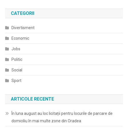
Dota
Cu
CATEGORII
Aparatura
Medicala
Divertisment
Performanta
5
Economic
Dintre
Jobs
Sectiile
Spitalului,p
Politic
Si
Social
Cu
Sistem
Sport
De
Telemedicin
ARTICOLE RECENTE
În luna august au loc licitații pentru locurile de parcare de
domiciliu în mai multe zone din Oradea