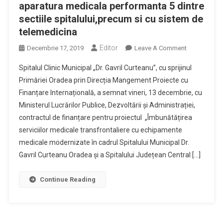
aparatura medicala performanta 5 dintre
sectiile spitalului,precum si cu sistem de
telemedicina
Editor
On
Decembrie 17, 2019
Leave A Comment
Spitalul
Spitalul Clinic Municipal „Dr. Gavril Curteanu”, cu sprijinul
Clinic
Primăriei Oradea prin Direcția Mangement Proiecte cu
Municipal
Finanțare Internațională, a semnat vineri, 13 decembrie, cu
„Dr.
Ministerul Lucrărilor Publice, Dezvoltării și Administrației,
Gavril
Curteanu”
contractul de finanțare pentru proiectul „Îmbunătățirea
A
serviciilor medicale transfrontaliere cu echipamente
Semnat
medicale modernizate în cadrul Spitalului Municipal Dr.
Contractul
Gavril Curteanu Oradea și a Spitalului Județean Central […]
De
Finantare
Continue Reading
Prin
Care
Se
Vor