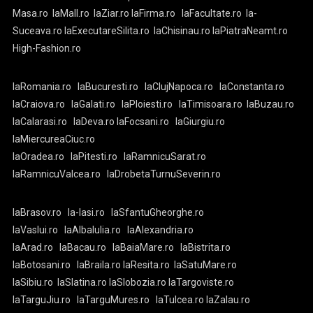
Masa.ro
laMall.ro
laZiar.ro
laFirma.ro
laFacultate.ro
la-
Suceava.ro
laExecutareSilita.ro
laChisinau.ro
laPiatraNeamt.ro
High-Fashion.ro
laRomania.ro
laBucuresti.ro
laClujNapoca.ro
laConstanta.ro
laCraiova.ro
laGalati.ro
laPloiesti.ro
laTimisoara.ro
laBuzau.ro
laCalarasi.ro
laDeva.ro
laFocsani.ro
laGiurgiu.ro
laMiercureaCiuc.ro
laOradea.ro
laPitesti.ro
laRamnicuSarat.ro
laRamnicuValcea.ro
laDrobetaTurnuSeverin.ro
laBrasov.ro
la-Iasi.ro
laSfantuGheorghe.ro
laVaslui.ro
laAlbaIulia.ro
laAlexandria.ro
laArad.ro
laBacau.ro
laBaiaMare.ro
laBistrita.ro
laBotosani.ro
laBraila.ro
laResita.ro
laSatuMare.ro
laSibiu.ro
laSlatina.ro
laSlobozia.ro
laTargoviste.ro
laTarguJiu.ro
laTarguMures.ro
laTulcea.ro
laZalau.ro