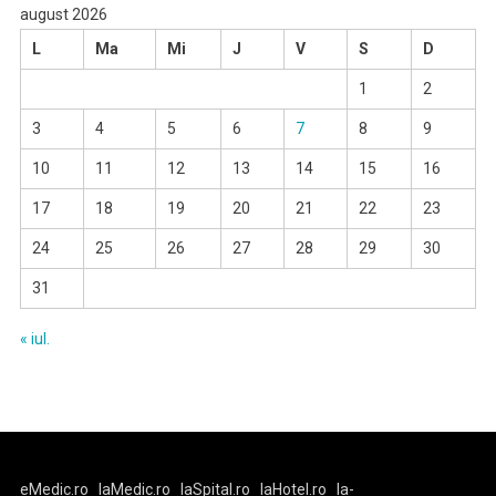
august 2026
L
Ma
Mi
J
V
S
D
1
2
3
4
5
6
7
8
9
10
11
12
13
14
15
16
17
18
19
20
21
22
23
24
25
26
27
28
29
30
31
« iul.
eMedic.ro
laMedic.ro
laSpital.ro
laHotel.ro
la-