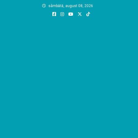
Skip
sâmbătă, august 08, 2026
to
content