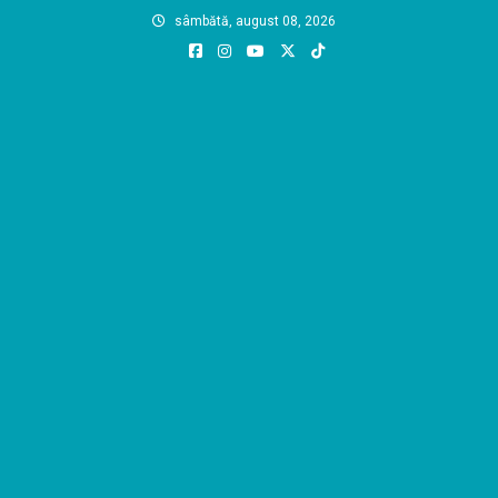
Skip
sâmbătă, august 08, 2026
to
content