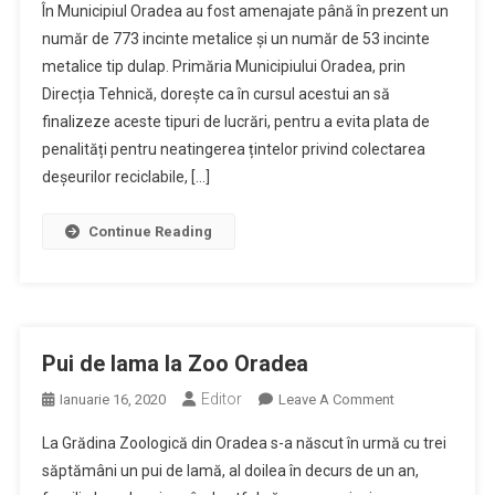
În Municipiul Oradea au fost amenajate până în prezent un
De
număr de 773 incinte metalice și un număr de 53 incinte
Proprietari
metalice tip dulap. Primăria Municipiului Oradea, prin
Sunt
Direcția Tehnică, dorește ca în cursul acestui an să
Asteptate
In
finalizeze aceste tipuri de lucrări, pentru a evita plata de
Continuare
penalități pentru neatingerea țintelor privind colectarea
Sa
deșeurilor reciclabile, […]
Solicite
Primariei
Continue Reading
Oradea
Amenajarea
De
Platforme
Betonate
Pui de lama la Zoo Oradea
Prevazute
Editor
Cu
On
Ianuarie 16, 2020
Leave A Comment
Incinte
Pui
La Grădina Zoologică din Oradea s-a născut în urmă cu trei
Metalice
De
săptămâni un pui de lamă, al doilea în decurs de un an,
Lama