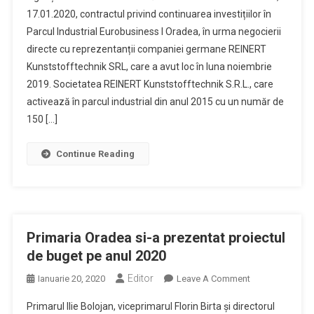
De
17.01.2020, contractul privind continuarea investițiilor în
5
Parcul Industrial Eurobusiness I Oradea, în urma negocierii
Milioane
directe cu reprezentanții companiei germane REINERT
Euro
In
Kunststofftechnik SRL, care a avut loc în luna noiembrie
Parcul
2019. Societatea REINERT Kunststofftechnik S.R.L., care
Industrial
activează în parcul industrial din anul 2015 cu un număr de
Eurobusiness
150 […]
Continue Reading
Primaria Oradea si-a prezentat proiectul
de buget pe anul 2020
Editor
On
Ianuarie 20, 2020
Leave A Comment
Primaria
Primarul Ilie Bolojan, viceprimarul Florin Birta și directorul
Oradea