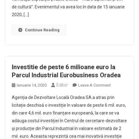
Diplomat
de cultură”. Evenimentul va avea loc în data de 15 ianuarie
Și
2020, […]
Om
De
Continue Reading
Cultură”
Investitie de peste 6 milioane euro la
Parcul Industrial Eurobusiness Oradea
Editor
On
Ianuarie 14, 2020
Leave A Comment
Investitie
Agenția de Dezvoltare Locală Oradea SA.a atras prin
De
licitație deschisă o investiție în valoare de peste 6 mil. euro,
Peste
din care 4,6 mil. euro finanțare europeană, la care se va
6
adăuga costul investiției în Centrul de cercetare-dezvoltare
Milioane
Euro
și producție din Parcul Industrial în valoare estimată de 2
La
mil. euro. Aceasta reprezintă cea mai inovativă investiție