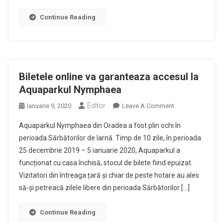
2018)
–
Continue Reading
15
Ianuarie,
Ora
13:00
Biletele online va garanteaza accesul la
Aquaparkul Nymphaea
Editor
On
Ianuarie 9, 2020
Leave A Comment
Biletele
Aquaparkul Nymphaea din Oradea a fost plin ochi în
Online
perioada Sărbătorilor de Iarnă. Timp de 10 zile, în perioada
Va
25 decembrie 2019 – 5 ianuarie 2020, Aquaparkul a
Garanteaza
funcționat cu casa închisă, stocul de bilete fiind epuizat.
Accesul
La
Vizitatori din întreaga țară și chiar de peste hotare au ales
Aquaparkul
să-și petreacă zilele libere din perioada Sărbătorilor […]
Nymphaea
Continue Reading