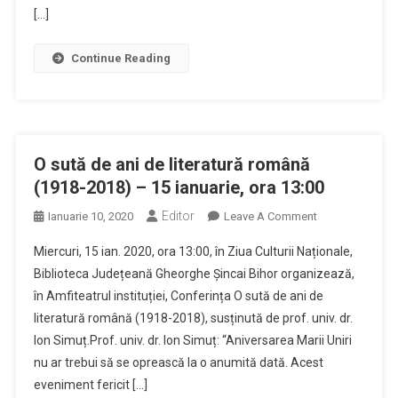
Parcul
[…]
Industrial
Eurobusiness
Continue Reading
Oradea
O sută de ani de literatură română
(1918-2018) – 15 ianuarie, ora 13:00
Editor
On
Ianuarie 10, 2020
Leave A Comment
O
Miercuri, 15 ian. 2020, ora 13:00, în Ziua Culturii Naționale,
Sută
Biblioteca Județeană Gheorghe Șincai Bihor organizează,
De
în Amfiteatrul instituției, Conferința O sută de ani de
Ani
literatură română (1918-2018), susținută de prof. univ. dr.
De
Literatură
Ion Simuț.Prof. univ. dr. Ion Simuț: “Aniversarea Marii Uniri
Română
nu ar trebui să se oprească la o anumită dată. Acest
(1918-
eveniment fericit […]