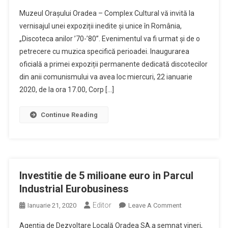
Discoteca
Muzeul Orașului Oradea – Complex Cultural vă invită la
Anilor
vernisajul unei expoziții inedite și unice în România,
’70-’80
„Discoteca anilor ’70-’80”. Evenimentul va fi urmat și de o
La
petrecere cu muzica specifică perioadei. Inaugurarea
Muzeul
Orașului
oficială a primei expoziții permanente dedicată discotecilor
Oradea
din anii comunismului va avea loc miercuri, 22 ianuarie
2020, de la ora 17.00, Corp […]
Continue Reading
Investitie de 5 milioane euro in Parcul
Industrial Eurobusiness
Editor
On
Ianuarie 21, 2020
Leave A Comment
Investitie
Agenția de Dezvoltare Locală Oradea SA.a semnat vineri,