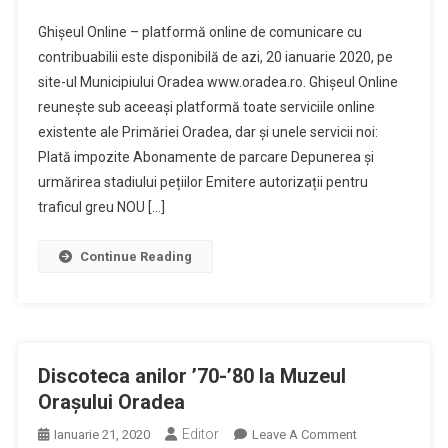
Primaria
Ghișeul Online – platformă online de comunicare cu
Oradea
contribuabilii este disponibilă de azi, 20 ianuarie 2020, pe
A
site-ul Municipiului Oradea www.oradea.ro. Ghișeul Online
Deschis
reunește sub aceeași platformă toate serviciile online
,,Ghișeul
Online”
existente ale Primăriei Oradea, dar și unele servicii noi:
Plată impozite Abonamente de parcare Depunerea și
urmărirea stadiului pețiilor Emitere autorizații pentru
traficul greu NOU […]
Continue Reading
Discoteca anilor ’70-’80 la Muzeul
Orașului Oradea
Editor
On
Ianuarie 21, 2020
Leave A Comment