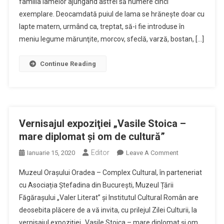
familia lamelor ajungând astfel să numere cinci
La
exemplare. Deocamdată puiul de lama se hrănește doar cu
Zoo
Oradea
lapte matern, urmând ca, treptat, să-i fie introduse în
meniu legume mărunţite, morcov, sfeclă, varză, bostan, […]
Continue Reading
Vernisajul expoziţiei „Vasile Stoica –
mare diplomat și om de cultură”
Editor
On
Ianuarie 15, 2020
Leave A Comment
Vernisajul
Muzeul Orașului Oradea – Complex Cultural, în parteneriat
Expoziţiei
cu Asociația Ștefadina din București, Muzeul Țării
„Vasile
Făgărașului „Valer Literat” şi Institutul Cultural Român are
Stoica
deosebita plăcere de a vă invita, cu prilejul Zilei Culturii, la
–
Mare
vernisajul expoziţiei „Vasile Stoica – mare diplomat și om