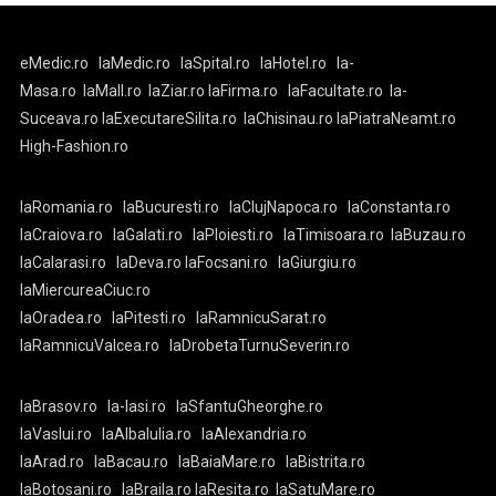
eMedic.ro
laMedic.ro
laSpital.ro
laHotel.ro
la-
Masa.ro
laMall.ro
laZiar.ro
laFirma.ro
laFacultate.ro
la-
Suceava.ro
laExecutareSilita.ro
laChisinau.ro
laPiatraNeamt.ro
High-Fashion.ro
laRomania.ro
laBucuresti.ro
laClujNapoca.ro
laConstanta.ro
laCraiova.ro
laGalati.ro
laPloiesti.ro
laTimisoara.ro
laBuzau.ro
laCalarasi.ro
laDeva.ro
laFocsani.ro
laGiurgiu.ro
laMiercureaCiuc.ro
laOradea.ro
laPitesti.ro
laRamnicuSarat.ro
laRamnicuValcea.ro
laDrobetaTurnuSeverin.ro
laBrasov.ro
la-Iasi.ro
laSfantuGheorghe.ro
laVaslui.ro
laAlbaIulia.ro
laAlexandria.ro
laArad.ro
laBacau.ro
laBaiaMare.ro
laBistrita.ro
laBotosani.ro
laBraila.ro
laResita.ro
laSatuMare.ro