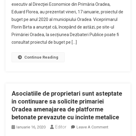
executiv al Direcţiei Economice din Primăria Oradea,
Si-
Eduard Florea, au prezentat vineri, 17 ianuarie, proiectul de
A
buget pe anul 2020 al municipiului Oradea. Viceprimarul
Prezentat
Proiectul
Florin Birta a anunţat că, începând de astăzi, pe site-ul
De
Primăriei Oradea, la secțiunea Dezbateri Publice poate fi
Buget
consultat proiectul de buget pe […]
Pe
Anul
Continue Reading
2020
Asociatiile de proprietari sunt asteptate
in continuare sa solicite primariei
Oradea amenajarea de platforme
betonate prevazute cu incinte metalice
Editor
On
Ianuarie 16, 2020
Leave A Comment
Asociatiile