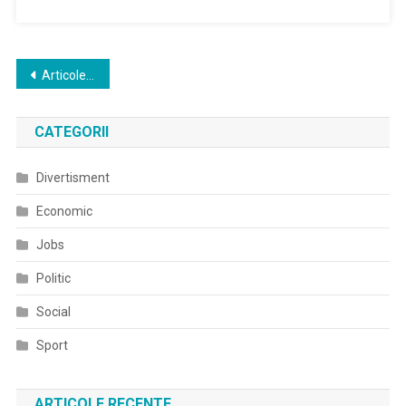
Navigare
Articole mai vechi
în
CATEGORII
articole
Divertisment
Economic
Jobs
Politic
Social
Sport
ARTICOLE RECENTE