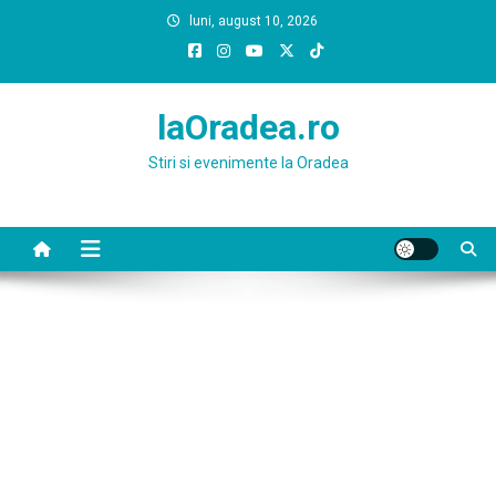
Skip
luni, august 10, 2026
to
content
laOradea.ro
Stiri si evenimente la Oradea