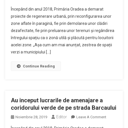
Lucrarile
Începând din anul 2018, Primăria Oradea a demarat
De
proiecte de regenerare urbană, prin reconfigurarea unor
Amenajare
zone aflate în paragină, fie prin demolarea unor clădiri
A
dezafectate, fie prin preluarea unor terenuri și regândirea
Coridoarelor
Verzi
întregului spațiu ca o zonă utilă și plăcută pentru locuitorii
Din
acelei zone. „Așa cum am mai anunțat, zestrea de spații
Oradea
verzi a municipiului […]
Sunt
In
Continue Reading
Grafic
Au inceput lucrarile de amenajare a
coridorului verde de pe strada Barcaului
Editor
On
Noiembrie 28, 2019
Leave A Comment
Au