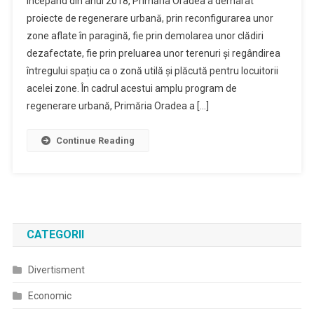
Începând din anul 2018, Primăria Oradea a demarat
Inceput
proiecte de regenerare urbană, prin reconfigurarea unor
Lucrarile
zone aflate în paragină, fie prin demolarea unor clădiri
De
dezafectate, fie prin preluarea unor terenuri și regândirea
Amenajare
A
întregului spațiu ca o zonă utilă și plăcută pentru locuitorii
Coridorului
acelei zone. În cadrul acestui amplu program de
Verde
regenerare urbană, Primăria Oradea a […]
De
Pe
Continue Reading
Strada
Barcaului
CATEGORII
Divertisment
Economic