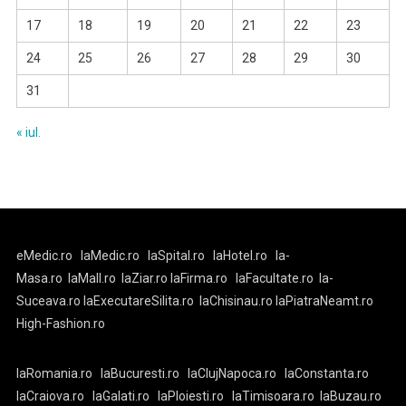
17
18
19
20
21
22
23
24
25
26
27
28
29
30
31
« iul.
eMedic.ro
laMedic.ro
laSpital.ro
laHotel.ro
la-
Masa.ro
laMall.ro
laZiar.ro
laFirma.ro
laFacultate.ro
la-
Suceava.ro
laExecutareSilita.ro
laChisinau.ro
laPiatraNeamt.ro
High-Fashion.ro
laRomania.ro
laBucuresti.ro
laClujNapoca.ro
laConstanta.ro
laCraiova.ro
laGalati.ro
laPloiesti.ro
laTimisoara.ro
laBuzau.ro