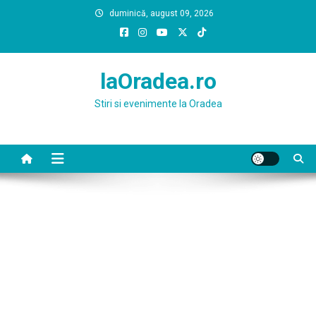
Skip
duminică, august 09, 2026
to
content
laOradea.ro
Stiri si evenimente la Oradea