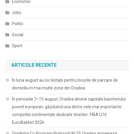
Economic
Jobs
Politic
Social
Sport
ARTICOLE RECENTE
În luna august au loc licitații pentru locurile de parcare de
domiciliu în mai multe zone din Oradea
În perioada 7–15 august, Oradea devine capitala baschetului
juvenil european, găzduind una dintre cele mai importante
competiții continentale dedicate tinerilor: FIBA U16
EuroBasket 2026
Gradinita Cu Program Prelungit Nr.25 Oradea angajeaza