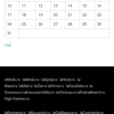
10
11
12
13
14
15
16
17
18
19
20
21
22
23
24
25
26
27
28
29
30
31
« iul.
eMedic.ro
laMedic.ro
laSpital.ro
laHotel.ro
la-
Masa.ro
laMall.ro
laZiar.ro
laFirma.ro
laFacultate.ro
la-
Suceava.ro
laExecutareSilita.ro
laChisinau.ro
laPiatraNeamt.ro
High-Fashion.ro
laRomania.ro
laBucuresti.ro
laClujNapoca.ro
laConstanta.ro