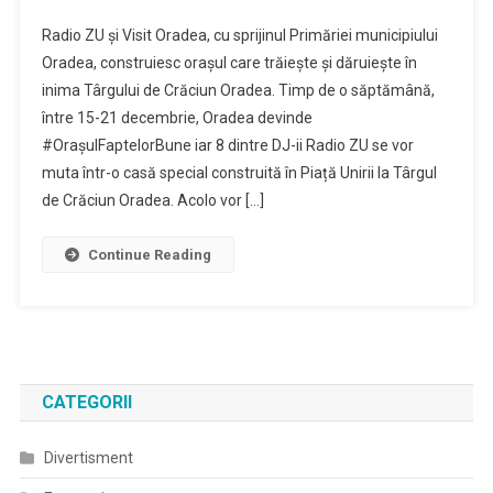
Orasul
Radio ZU și Visit Oradea, cu sprijinul Primăriei municipiului
Faptelor
Oradea, construiesc orașul care trăiește și dăruiește în
Bune
inima Târgului de Crăciun Oradea. Timp de o săptămână,
:
între 15-21 decembrie, Oradea devinde
15-
21
#OrașulFaptelorBune iar 8 dintre DJ-ii Radio ZU se vor
Decembrie
muta într-o casă special construită în Piață Unirii la Târgul
,o
de Crăciun Oradea. Acolo vor […]
Saptamana
De
Continue Reading
Concerte
In
Piata
Unirii
CATEGORII
Divertisment