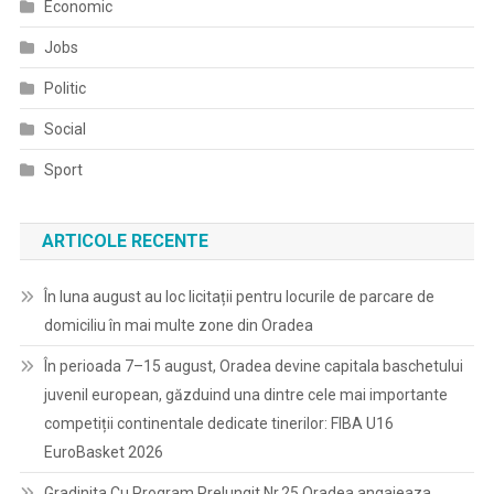
Economic
Carantina
Jobs
Politic
Social
Sport
ARTICOLE RECENTE
În luna august au loc licitații pentru locurile de parcare de
domiciliu în mai multe zone din Oradea
În perioada 7–15 august, Oradea devine capitala baschetului
juvenil european, găzduind una dintre cele mai importante
competiții continentale dedicate tinerilor: FIBA U16
EuroBasket 2026
Gradinita Cu Program Prelungit Nr.25 Oradea angajeaza