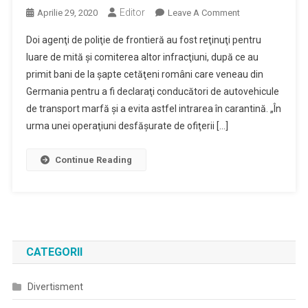
Editor
On
Aprilie 29, 2020
Leave A Comment
MAI:
Doi agenţi de poliţie de frontieră au fost reţinuţi pentru
Doi
luare de mită şi comiterea altor infracţiuni, după ce au
Poliţişti
primit bani de la şapte cetăţeni români care veneau din
De
Germania pentru a fi declaraţi conducători de autovehicule
Frontieră,
Reţinuţi
de transport marfă şi a evita astfel intrarea în carantină. „În
Pentru
urma unei operaţiuni desfăşurate de ofiţerii […]
Luare
De
Continue Reading
Mită
De
La
Persoane
Care
Au
CATEGORII
Vrut
Să
Divertisment
Evite