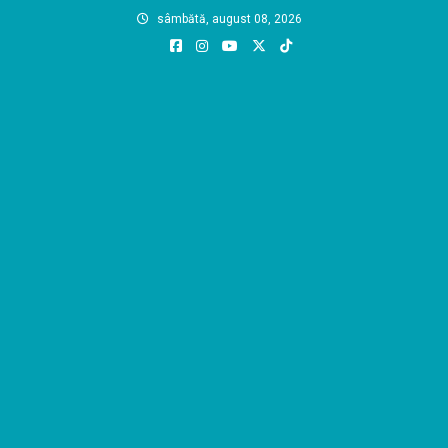
Skip
sâmbătă, august 08, 2026
to
content