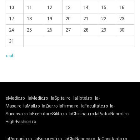
10
11
12
13
14
15
16
17
18
19
20
21
22
23
24
25
26
27
28
29
30
31
« iul.
eMedic.ro
laMedic.ro
laSpital.ro
laHotel.ro
la-
Masa.ro
laMall.ro
laZiar.ro
laFirma.ro
laFacultate.ro
la-
Suceava.ro
laExecutareSilita.ro
laChisinau.ro
laPiatraNeamt.ro
High-Fashion.ro
laRomania.ro
laBucuresti.ro
laClujNapoca.ro
laConstanta.ro