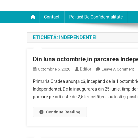
Contact
Politică De Confidențialitate
ETICHETĂ:
INDEPENDENTEI
Din luna octombrie,in parcarea Indep
Editor
O
Octombrie 6, 2020
Leave A Comment
Di
Primăria Oradea anunță că, începând de la 1 octombri
Lu
Independenței. De la inaugurarea din 25 iunie, timp de t
Oc
parcare pe oră este de 2,5 lei, cetățenii au însă și pos
Pa
In
S
Continue Reading
Pe
Ta