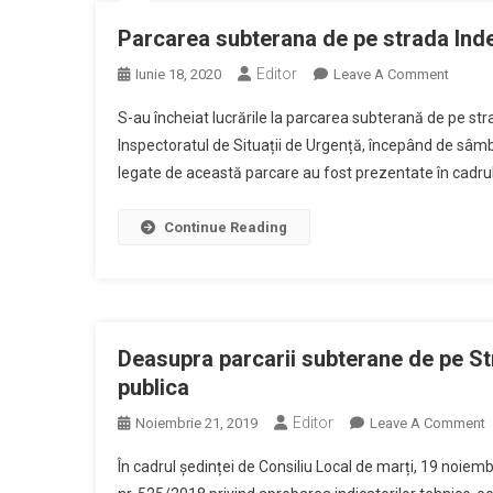
Parcarea subterana de pe strada Inde
Editor
On
Iunie 18, 2020
Leave A Comment
Parcar
S-au încheiat lucrările la parcarea subterană de pe str
Subter
Inspectoratul de Situații de Urgență, începând de sâmbăt
De
legate de această parcare au fost prezentate în cadrul 
Pe
Strada
Indepe
Continue Reading
Urmea
Sa
Fie
Data
In
Deasupra parcarii subterane de pe St
Folosi
publica
Editor
O
Noiembrie 21, 2019
Leave A Comment
D
În cadrul ședinței de Consiliu Local de marți, 19 noiemb
P