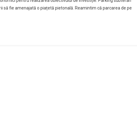
onomici pentru realizarea obiectivului de investiție: Parking subteran
ubterane
i să fie amenajată o piațetă pietonală. Reamintim că parcarea de pe
e
e
trada
ndependentei
e
a
menaja
O
iateta
ublica