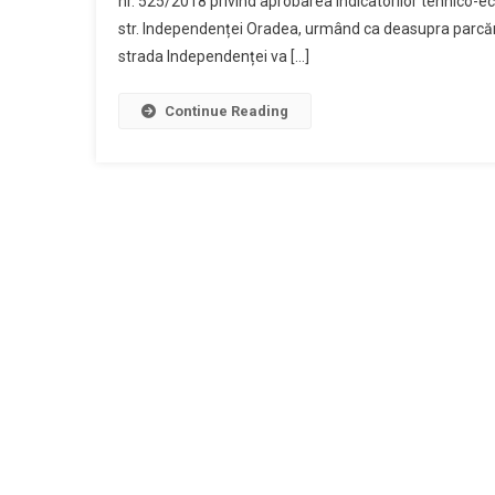
nr. 525/2018 privind aprobarea indicatorilor tehnico-ec
S
str. Independenței Oradea, urmând ca deasupra parcări
D
strada Independenței va […]
P
S
I
Continue Reading
S
V
A
P
P