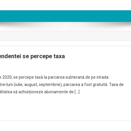
endentei se percepe taxa
n
n
e 2020, se percepe taxă la parcarea subterană de pe strada
na
rei luni (iulie, august, septembrie), parcarea a fost gratuită. Taxa de
tombrie,in
ibilitatea să achiziționeze abonamente de […]
rcarea
dependentei
e
rcepe
xa