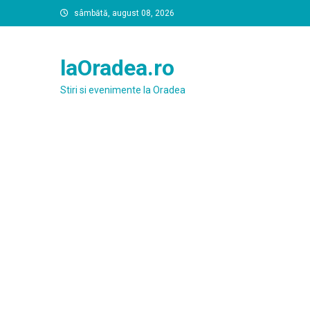
Skip
sâmbătă, august 08, 2026
to
content
laOradea.ro
Stiri si evenimente la Oradea