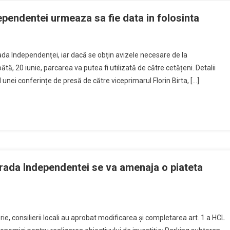
pendentei urmeaza sa fie data in folosinta
ea
ada Independenței, iar dacă se obțin avizele necesare de la
ana
ă, 20 iunie, parcarea va putea fi utilizată de către cetățeni. Detalii
unei conferințe de presă de către viceprimarul Florin Birta, […]
ndentei
za
rada Independentei se va amenaja o piateta
nta
n
easupra
rie, consilierii locali au aprobat modificarea și completarea art. 1 a HCL
arcarii