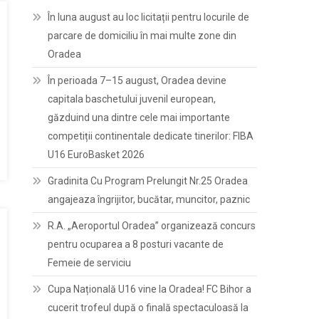
În luna august au loc licitații pentru locurile de
parcare de domiciliu în mai multe zone din
Oradea
În perioada 7–15 august, Oradea devine
capitala baschetului juvenil european,
găzduind una dintre cele mai importante
competiții continentale dedicate tinerilor: FIBA
U16 EuroBasket 2026
Gradinita Cu Program Prelungit Nr.25 Oradea
angajeaza îngrijitor, bucătar, muncitor, paznic
R.A. „Aeroportul Oradea” organizează concurs
pentru ocuparea a 8 posturi vacante de
Femeie de serviciu
Cupa Națională U16 vine la Oradea! FC Bihor a
cucerit trofeul după o finală spectaculoasă la