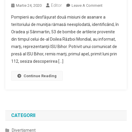
Editor
On
Martie 24, 2020
Leave A Comment
Peste
Pompierii au desfăşurat două misiuni de asanare a
50
teritoriului de muniţia rămasă neexplodată, identificând, în
De
Oradea şi Sânmartin, 53 de bombe de artilerie provenite
Bombe
din timpul celui de-al Doilea Război Mondial, au informat,
De
Artilerie
marţi, reprezentanţii ISU Bihor. Potrivit unui comunicat de
Din
presă al ISU Bihor, remis marţi, primul apel, primit luni prin
Timpul
112, sesiza descoperirea […]
Celui
De-
Continue Reading
Al
Doilea
Război
Mondial,
Descoperite
În
CATEGORII
Oradea
Divertisment