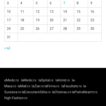
3
4
5
6
7
8
9
10
11
12
13
14
15
16
17
18
19
20
21
22
23
24
25
26
27
28
29
30
31
« iul.
eMedic.ro
laMedic.ro
laSpital.ro
laHotel.ro
la-
Masa.ro
laMall.ro
laZiar.ro
laFirma.ro
laFacultate.ro
la-
Suceava.ro
laExecutareSilita.ro
laChisinau.ro
laPiatraNeamt.ro
High-Fashion.ro