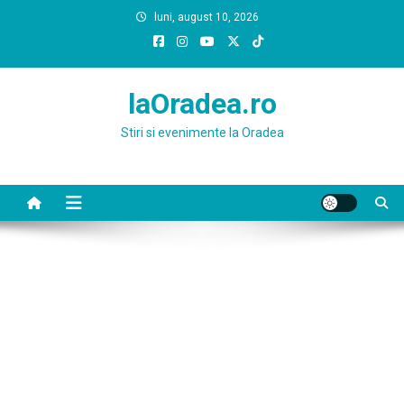
Skip
luni, august 10, 2026
to
content
laOradea.ro
Stiri si evenimente la Oradea