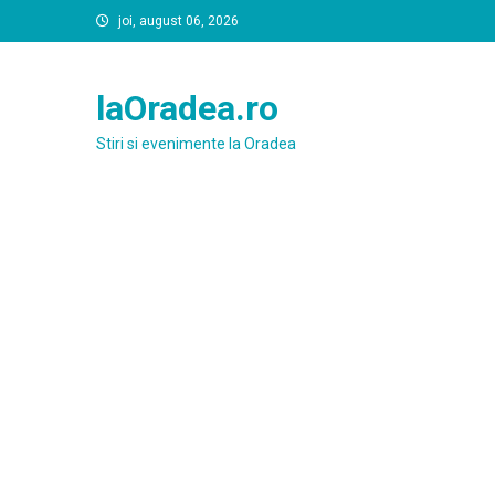
Skip
joi, august 06, 2026
to
content
laOradea.ro
Stiri si evenimente la Oradea