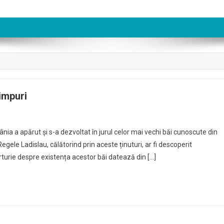
timpuri
e
 a apărut și s-a dezvoltat în jurul celor mai vechi băi cunoscute din
,
egele Ladislau, călătorind prin aceste ținuturi, ar fi descoperit
iunea
turie despre existența acestor băi datează din […]
r
u
impuri