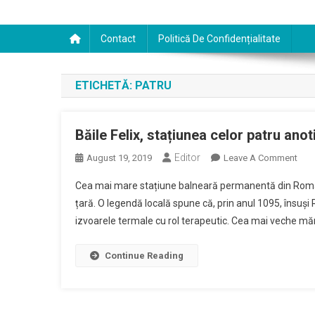
Contact
Politică De Confidențialitate
ETICHETĂ:
PATRU
Băile Felix, stațiunea celor patru ano
Editor
On
August 19, 2019
Leave A Comment
Băil
Cea mai mare stațiune balneară permanentă din România
Felix
țară. O legendă locală spune că, prin anul 1095, însuși R
Staț
izvoarele termale cu rol terapeutic. Cea mai veche măr
Celo
Patr
Anot
Continue Reading