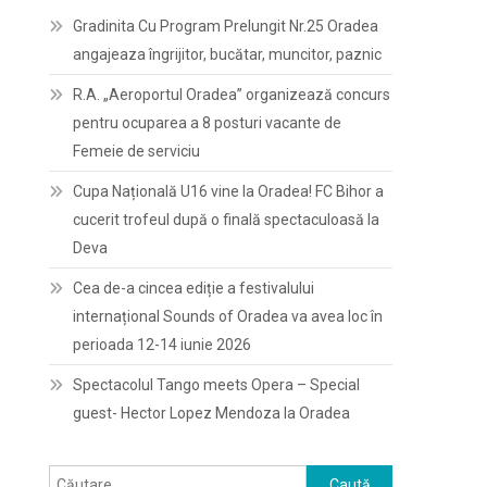
Gradinita Cu Program Prelungit Nr.25 Oradea
angajeaza îngrijitor, bucătar, muncitor, paznic
R.A. „Aeroportul Oradea” organizează concurs
pentru ocuparea a 8 posturi vacante de
Femeie de serviciu
Cupa Națională U16 vine la Oradea! FC Bihor a
cucerit trofeul după o finală spectaculoasă la
Deva
Cea de-a cincea ediție a festivalului
internațional Sounds of Oradea va avea loc în
perioada 12-14 iunie 2026
Spectacolul Tango meets Opera – Special
guest- Hector Lopez Mendoza la Oradea
Caută