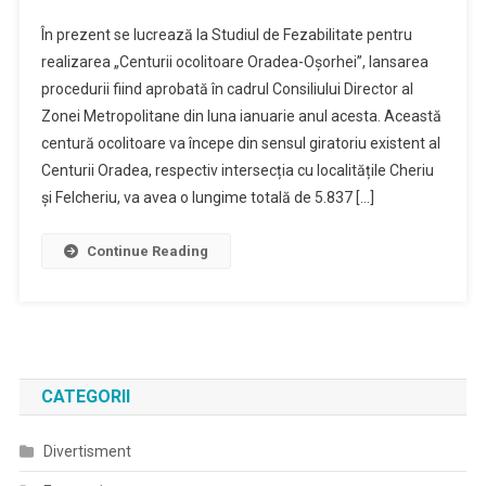
Se
În prezent se lucrează la Studiul de Fezabilitate pentru
Finalizeaza
realizarea „Centurii ocolitoare Oradea-Oșorhei”, lansarea
Traseul
procedurii fiind aprobată în cadrul Consiliului Director al
Centurii
Zonei Metropolitane din luna ianuarie anul acesta. Această
Ocolitoare
Oradea
centură ocolitoare va începe din sensul giratoriu existent al
Osorhei
Centurii Oradea, respectiv intersecția cu localitățile Cheriu
și Felcheriu, va avea o lungime totală de 5.837 […]
Continue Reading
CATEGORII
Divertisment