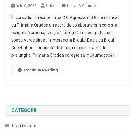
Editor
On
Iulie 6, 2020
Leave A Comment
Acord
În cursul lunii trecute firma S.C Aquaplant S.R.L a încheiat
De
cu Primăria Oradea un acord de colaborare prin care s-a
Colaborare
obligat să amenajeze și să întrețină în mod gratuit un
In
spațiu verde situat în intersecția B-dului Dacia cu B-dul
Vederea
Amenajarii
Decebal, pe o perioadă de 5 ani, cu posibilitatea de
Gratuite
prelungire. Primăria Oradea dorește să mulțumească […]
A
Unei
Continue Reading
Zone
Verzi
Din
Intersectia
Dacia-
Decebal
CATEGORII
Divertisment