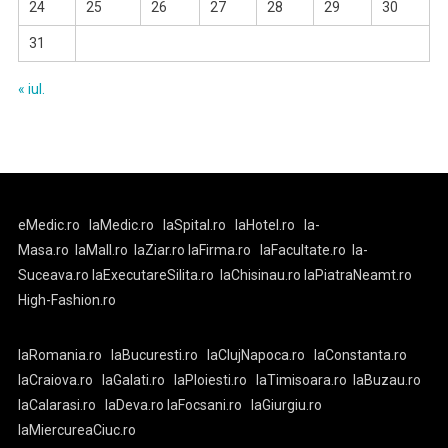
24
25
26
27
28
29
30
31
« iul.
eMedic.ro
laMedic.ro
laSpital.ro
laHotel.ro
la-
Masa.ro
laMall.ro
laZiar.ro
laFirma.ro
laFacultate.ro
la-
Suceava.ro
laExecutareSilita.ro
laChisinau.ro
laPiatraNeamt.ro
High-Fashion.ro
laRomania.ro
laBucuresti.ro
laClujNapoca.ro
laConstanta.ro
laCraiova.ro
laGalati.ro
laPloiesti.ro
laTimisoara.ro
laBuzau.ro
laCalarasi.ro
laDeva.ro
laFocsani.ro
laGiurgiu.ro
laMiercureaCiuc.ro