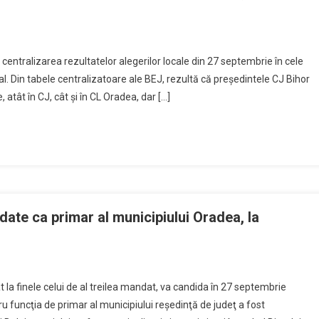
On
Preşedintele
, centralizarea rezultatelor alegerilor locale din 27 septembrie în cele
CJ
ral. Din tabele centralizatoare ale BEJ, rezultă că preşedintele CJ Bihor
Va
, atât în CJ, cât şi în CL Oradea, dar […]
Fi
Ilie
Bolojan;
Liberalii
Au
Cele
Mai
Multe
date ca primar al municipiului Oradea, la
Mandate
În
CJ
Şi
at la finele celui de al treilea mandat, va candida în 27 septembrie
an
În
u funcţia de primar al municipiului reşedinţă de judeţ a fost
CL