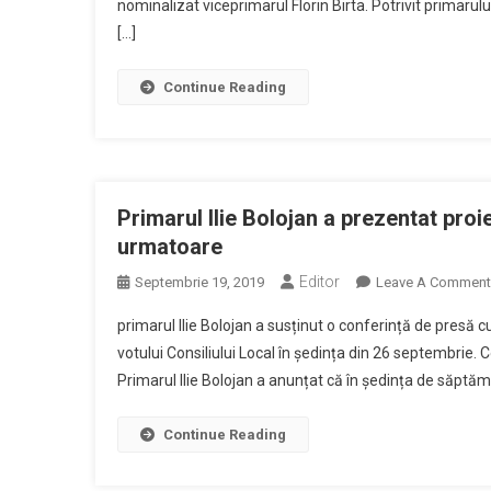
nominalizat viceprimarul Florin Birta. Potrivit primarului
Candi
[…]
După
Trei
Mand
Continue Reading
Ca
Prima
Al
Munic
Orade
Primarul Ilie Bolojan a prezentat proi
La
urmatoare
Preşe
Editor
Septembrie 19, 2019
Leave A Comment
CJ
Bihor
primarul Ilie Bolojan a susținut o conferință de presă 
votului Consiliului Local în ședința din 26 septembrie. C
Primarul Ilie Bolojan a anunțat că în ședința de săptăm
Continue Reading