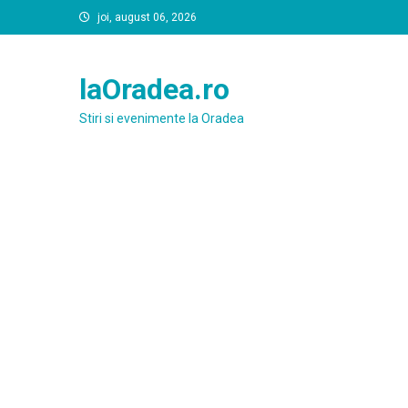
Skip
joi, august 06, 2026
to
content
laOradea.ro
Stiri si evenimente la Oradea