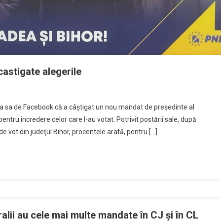
 castigate alegerile
ina sa de Facebook că a câştigat un nou mandat de preşedinte al
pentru încredere celor care l-au votat. Potrivit postării sale, după
de vot din judeţul Bihor, procentele arată, pentru […]
eralii au cele mai multe mandate în CJ şi în CL