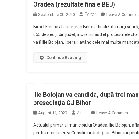
Oradea (rezultate finale BEJ)
Editor
Septembrie 30, 2020
Leave A Comment
Biroul Electoral Judeţean Bihor a finalizat, marţi seară
655 de secţii din judeţ, încheind astfel procesul electo
va fi Ilie Bolojan, liberalii având cele mai multe mandate
Continue Reading
Ilie Bolojan va candida, după trei man
preşedinţia CJ Bihor
Adm
On
August 11, 2020
Leave A Comment
Ilie
Actualul primar al municipiului Oradea, Ilie Bolojan, afl
Boloj
pentru conducerea Consiliului Judeţean Bihor, iar pentr
Va