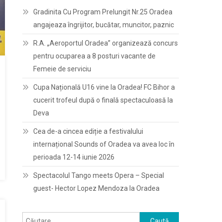
Gradinita Cu Program Prelungit Nr.25 Oradea
angajeaza îngrijitor, bucătar, muncitor, paznic
R.A. „Aeroportul Oradea” organizează concurs
pentru ocuparea a 8 posturi vacante de
Femeie de serviciu
Cupa Națională U16 vine la Oradea! FC Bihor a
cucerit trofeul după o finală spectaculoasă la
Deva
Cea de-a cincea ediție a festivalului
internațional Sounds of Oradea va avea loc în
perioada 12-14 iunie 2026
Spectacolul Tango meets Opera – Special
guest- Hector Lopez Mendoza la Oradea
Caută