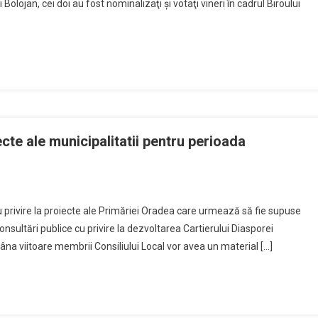
 Bolojan, cei doi au fost nominalizaţi şi votaţi vineri în cadrul Biroului
da,
Oradea
(rezultate
Finale
ate
BEJ)
r
ipiului
a,
ecte ale municipalitatii pentru perioada
dinţia
On
Primarul
cu privire la proiecte ale Primăriei Oradea care urmează să fie supuse
Ilie
onsultări publice cu privire la dezvoltarea Cartierului Diasporei
Bolojan
âna viitoare membrii Consiliului Local vor avea un material […]
A
Prezentat
Proiecte
Ale
Municipalitatii