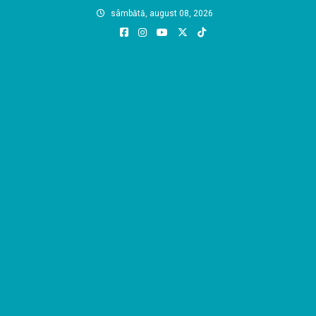
Skip
sâmbătă, august 08, 2026
to
content