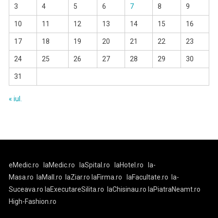
3
4
5
6
7
8
9
10
11
12
13
14
15
16
17
18
19
20
21
22
23
24
25
26
27
28
29
30
31
« iul.
eMedic.ro
laMedic.ro
laSpital.ro
laHotel.ro
la-
Masa.ro
laMall.ro
laZiar.ro
laFirma.ro
laFacultate.ro
la-
Suceava.ro
laExecutareSilita.ro
laChisinau.ro
laPiatraNeamt.ro
High-Fashion.ro