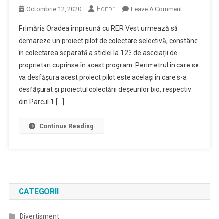
Editor
On
Octombrie 12, 2020
Leave A Comment
Primaria
Primăria Oradea împreună cu RER Vest urmează să
Oradea
demareze un proiect pilot de colectare selectivă, constând
Demareaza
în colectarea separată a sticlei la 123 de asociații de
Impreuna
proprietari cuprinse în acest program. Perimetrul în care se
Cu
RER
va desfășura acest proiect pilot este același în care s-a
Un
desfășurat și proiectul colectării deșeurilor bio, respectiv
Nou
din Parcul 1 […]
Proiect
Pilot
Continue Reading
De
Colectare
Selectiva
A
Sticlei
CATEGORII
Divertisment