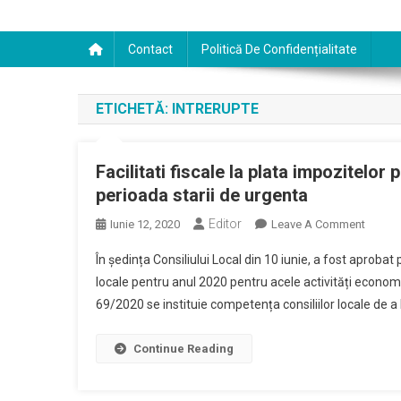
Contact
Politică De Confidențialitate
ETICHETĂ:
INTRERUPTE
Facilitati fiscale la plata impozitelor
perioada starii de urgenta
Editor
On
Iunie 12, 2020
Leave A Comment
Facilita
În ședința Consiliului Local din 10 iunie, a fost aprobat 
Fiscale
locale pentru anul 2020 pentru acele activități economi
La
69/2020 se instituie competența consiliilor locale de a 
Plata
Impozi
Pentru
Continue Reading
Activita
Econo