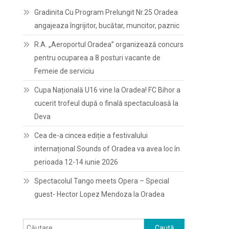
Gradinita Cu Program Prelungit Nr.25 Oradea
angajeaza îngrijitor, bucătar, muncitor, paznic
R.A. „Aeroportul Oradea” organizează concurs
pentru ocuparea a 8 posturi vacante de
Femeie de serviciu
Cupa Națională U16 vine la Oradea! FC Bihor a
cucerit trofeul după o finală spectaculoasă la
Deva
Cea de-a cincea ediție a festivalului
internațional Sounds of Oradea va avea loc în
perioada 12-14 iunie 2026
Spectacolul Tango meets Opera – Special
guest- Hector Lopez Mendoza la Oradea
Caută