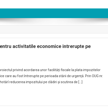
 pentru activitatile economice intrerupte pe
ti
proiectul privind acordarea unor facilități fiscale la plata impozitelor
ce care au fost întrerupte pe perioada stării de urgență. Prin OUG nr.
hotărî reducerea impozitului pe clădiri și scutirea de […]
telor
tile
mice