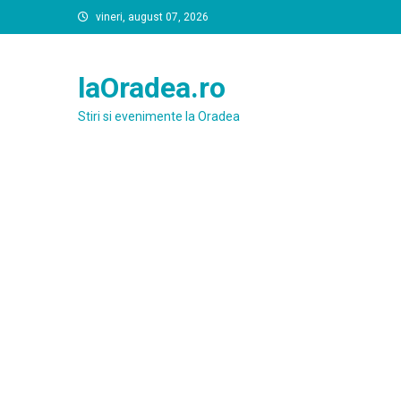
Skip
vineri, august 07, 2026
to
content
laOradea.ro
Stiri si evenimente la Oradea