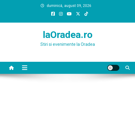
Skip
duminică, august 09, 2026
to
content
laOradea.ro
Stiri si evenimente la Oradea