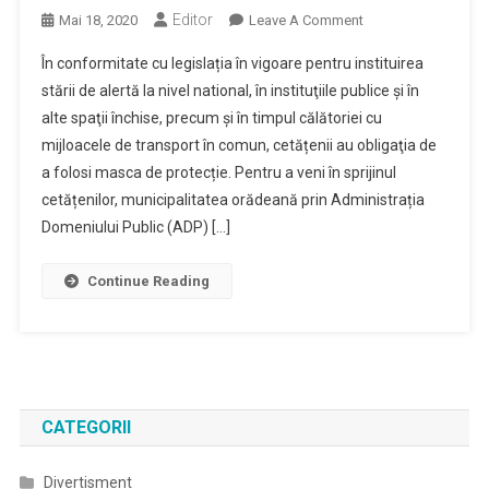
Editor
On
Mai 18, 2020
Leave A Comment
Primaria
În conformitate cu legislația în vigoare pentru instituirea
Oradea
stării de alertă la nivel national, în instituţiile publice şi în
Vine
alte spaţii închise, precum şi în timpul călătoriei cu
In
mijloacele de transport în comun, cetățenii au obligaţia de
Sprijinul
Cetatenilor,punand
a folosi masca de protecție. Pentru a veni în sprijinul
La
cetățenilor, municipalitatea orădeană prin Administrația
Dispozitia
Domeniului Public (ADP) […]
Acestora
Masti
Continue Reading
De
Protectie
CATEGORII
Divertisment