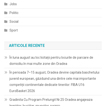
Jobs
Politic
Social
Sport
ARTICOLE RECENTE
În luna august au loc licitații pentru locurile de parcare de
domiciliu în mai multe zone din Oradea
În perioada 7–15 august, Oradea devine capitala baschetului
juvenil european, găzduind una dintre cele mai importante
competiții continentale dedicate tinerilor: FIBA U16
EuroBasket 2026
Gradinita Cu Program Prelungit Nr.25 Oradea angajeaza
îngrijitor, bucătar, muncitor, paznic