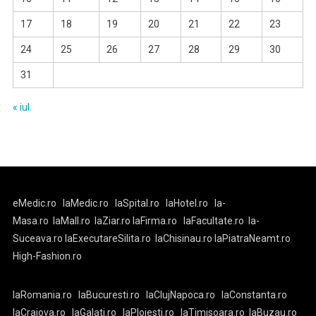
17
18
19
20
21
22
23
24
25
26
27
28
29
30
31
« iul.
eMedic.ro
laMedic.ro
laSpital.ro
laHotel.ro
la-
Masa.ro
laMall.ro
laZiar.ro
laFirma.ro
laFacultate.ro
la-
Suceava.ro
laExecutareSilita.ro
laChisinau.ro
laPiatraNeamt.ro
High-Fashion.ro
laRomania.ro
laBucuresti.ro
laClujNapoca.ro
laConstanta.ro
laCraiova.ro
laGalati.ro
laPloiesti.ro
laTimisoara.ro
laBuzau.ro