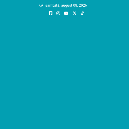
Skip
sâmbătă, august 08, 2026
to
content