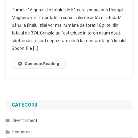
Se
Primele 16 grinzi din totalul de 51 care vor acoperi Pasajul
Monteaza
Magheru vor fi montate în cursul zilei de astăzi. Totodată,
Primele
până la finalul zilei vor mai rămâne de forat 16 piloți din
Grinzi
totalul de 374. Grinzile au fost aduse în teren acum două
La
Pasajul
săptâmâni și sunt depozitate până la montare lângă localul
Magheru
Spoon. Ele […]
Continue Reading
CATEGORII
Divertisment
Economic