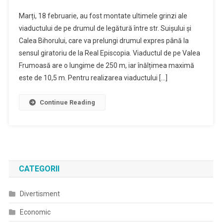
S-
Marți, 18 februarie, au fost montate ultimele grinzi ale
Au
viaductului de pe drumul de legătură între str. Suișului și
Montat
Calea Bihorului, care va prelungi drumul expres până la
Ultimele
sensul giratoriu de la Real Episcopia. Viaductul de pe Valea
Grinzi
La
Frumoasă are o lungime de 250 m, iar înălțimea maximă
Viaductul
este de 10,5 m. Pentru realizarea viaductului […]
De
Pe
Continue Reading
Prelungirea
Drumului
Expres
CATEGORII
Divertisment
Economic