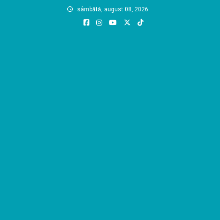
Skip
sâmbătă, august 08, 2026
to
content