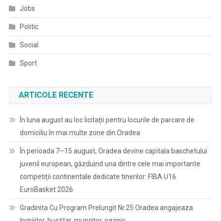
Jobs
Politic
Social
Sport
ARTICOLE RECENTE
În luna august au loc licitații pentru locurile de parcare de
domiciliu în mai multe zone din Oradea
În perioada 7–15 august, Oradea devine capitala baschetului
juvenil european, găzduind una dintre cele mai importante
competiții continentale dedicate tinerilor: FIBA U16
EuroBasket 2026
Gradinita Cu Program Prelungit Nr.25 Oradea angajeaza
îngrijitor, bucătar, muncitor, paznic