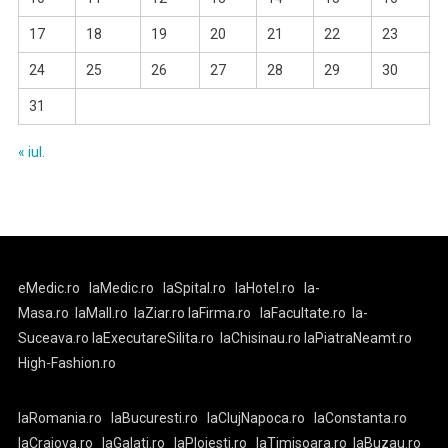
17
18
19
20
21
22
23
24
25
26
27
28
29
30
31
« iul.
eMedic.ro
laMedic.ro
laSpital.ro
laHotel.ro
la-
Masa.ro
laMall.ro
laZiar.ro
laFirma.ro
laFacultate.ro
la-
Suceava.ro
laExecutareSilita.ro
laChisinau.ro
laPiatraNeamt.ro
High-Fashion.ro
laRomania.ro
laBucuresti.ro
laClujNapoca.ro
laConstanta.ro
laCraiova.ro
laGalati.ro
laPloiesti.ro
laTimisoara.ro
laBuzau.ro