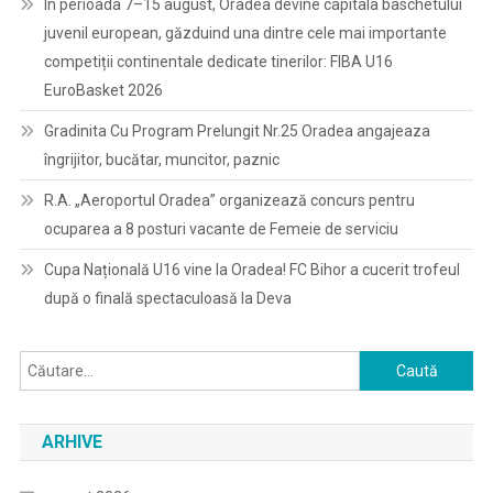
În perioada 7–15 august, Oradea devine capitala baschetului
juvenil european, găzduind una dintre cele mai importante
competiții continentale dedicate tinerilor: FIBA U16
EuroBasket 2026
Gradinita Cu Program Prelungit Nr.25 Oradea angajeaza
îngrijitor, bucătar, muncitor, paznic
R.A. „Aeroportul Oradea” organizează concurs pentru
ocuparea a 8 posturi vacante de Femeie de serviciu
Cupa Națională U16 vine la Oradea! FC Bihor a cucerit trofeul
după o finală spectaculoasă la Deva
Caută
după:
ARHIVE