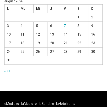
august 2026
L
Ma
Mi
J
V
S
D
1
2
3
4
5
6
7
8
9
10
11
12
13
14
15
16
17
18
19
20
21
22
23
24
25
26
27
28
29
30
31
« iul.
eMedic.ro
laMedic.ro
laSpital.ro
laHotel.ro
la-