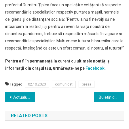
prefectul Dumitru Țiplea face un apel către cetățeni să respecte
recomandările specialiștilor, respectiv purtarea măștii, normele
de igienă și de distanțare socială: “Pentru a nu fi nevoiți să ne
întoarcem la restricții și pentru a reveni la viața noastră de
dinaintea pandemiei, trebuie să respectăm măsurile în vigoare și
recomandările specialiștilor. Mulțumesc tuturor bihorenilor care le
respectă, înțelegând că este un efort comun, al nostru, al tuturor!”
Pentru a fi în permanență la curent cu ultimele noutăți și
informații din orașul tău, urmărește-ne pe
Facebook.
Tagged
02.10.2020
comunicat
presa
Navigare
Actualul viceprimar Florin Birta a câştigat conducerea Primăriei Oradea.
Buletin de presa 05.10.2020
în
RELATED POSTS
articole