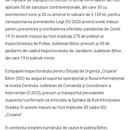
de mijloace de transport în comun. În urma controalelor au fost
aplicate 50 de sancțiuni contravenționale, din care 30 cu
avertisment scris și 20 cu amenzi în valoare de 5.150 lei, pentru
nerespectarea prevederilor Legii 55/2020 privind unele măsuri
pentru prevenirea și combaterea efectelor pandemiei de Covid-
19. În aceste misiuni au fost implicați 270 de polițiști ai
Inspectoratului de Poliție Județean Bihor, precum și 50 de
jandarmi din cadrul Inspectoratului de Jandarmi Județean Bihor,
din care 19 în patrule mixte.
Echipajele Inspectoratului pentru Situații de Urgență „Crișana”
Bihor (ISU) au asigurat suportul operațional și fluxul informațional
la nivelul Centrului Județean de Comandă și Coordonare a
Intervenției (CJCCI), precum și transportul persoanelor
suspecte/confirmate ca infectate la Spitalul de Boli Infecțioase
Oradea. În aceste misiuni au fost implicate 30 cadre ISU
„Crișana”.
În contextul creșterii numărului de cazuri în județul Bihor,