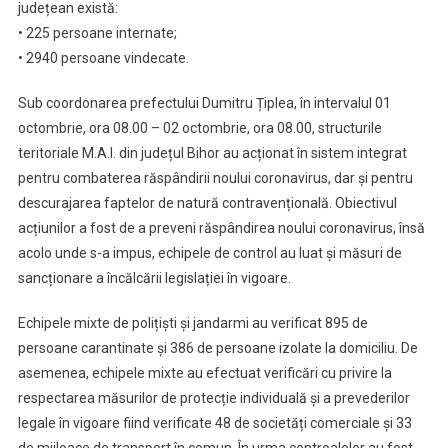
județean există:
Presă
• 225 persoane internate;
2.10.2020
• 2940 persoane vindecate.
Sub coordonarea prefectului Dumitru Țiplea, în intervalul 01
octombrie, ora 08.00 – 02 octombrie, ora 08.00, structurile
teritoriale M.A.I. din județul Bihor au acționat în sistem integrat
pentru combaterea răspândirii noului coronavirus, dar și pentru
descurajarea faptelor de natură contravențională. Obiectivul
acțiunilor a fost de a preveni răspândirea noului coronavirus, însă
acolo unde s-a impus, echipele de control au luat și măsuri de
sancționare a încălcării legislației în vigoare.
Echipele mixte de polițiști și jandarmi au verificat 895 de
persoane carantinate și 386 de persoane izolate la domiciliu. De
asemenea, echipele mixte au efectuat verificări cu privire la
respectarea măsurilor de protecție individuală și a prevederilor
legale în vigoare fiind verificate 48 de societăți comerciale și 33