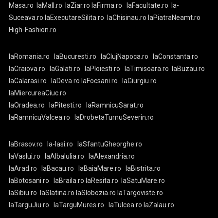
Masa.ro
laMall.ro
laZiar.ro
laFirma.ro
laFacultate.ro
la-
Suceava.ro
laExecutareSilita.ro
laChisinau.ro
laPiatraNeamt.ro
High-Fashion.ro
laRomania.ro
laBucuresti.ro
laClujNapoca.ro
laConstanta.ro
laCraiova.ro
laGalati.ro
laPloiesti.ro
laTimisoara.ro
laBuzau.ro
laCalarasi.ro
laDeva.ro
laFocsani.ro
laGiurgiu.ro
laMiercureaCiuc.ro
laOradea.ro
laPitesti.ro
laRamnicuSarat.ro
laRamnicuValcea.ro
laDrobetaTurnuSeverin.ro
laBrasov.ro
la-Iasi.ro
laSfantuGheorghe.ro
laVaslui.ro
laAlbaIulia.ro
laAlexandria.ro
laArad.ro
laBacau.ro
laBaiaMare.ro
laBistrita.ro
laBotosani.ro
laBraila.ro
laResita.ro
laSatuMare.ro
laSibiu.ro
laSlatina.ro
laSlobozia.ro
laTargoviste.ro
laTarguJiu.ro
laTarguMures.ro
laTulcea.ro
laZalau.ro