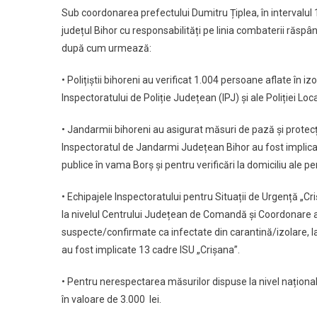
Sub coordonarea prefectului Dumitru Țiplea, în intervalul 14 
județul Bihor cu responsabilități pe linia combaterii răspând
după cum urmează:
• Polițiștii bihoreni au verificat 1.004 persoane aflate în i
Inspectoratului de Poliție Județean (IPJ) și ale Poliției Loca
• Jandarmii bihoreni au asigurat măsuri de pază și protecți
Inspectoratul de Jandarmi Județean Bihor au fost implicat
publice în vama Borș și pentru verificări la domiciliu ale pe
• Echipajele Inspectoratului pentru Situații de Urgență „Cr
la nivelul Centrului Județean de Comandă și Coordonare a 
suspecte/confirmate ca infectate din carantină/izolare, la 
au fost implicate 13 cadre ISU „Crișana”.
• Pentru nerespectarea măsurilor dispuse la nivel național
în valoare de 3.000 lei.