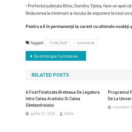
• Prefectul județului Bihor, Dumitru Țiplea, face un apel c
Reducerea la minimum a riscului de expunere la noul coron
Pentru a fi în permanență la curent cu ultimele noutăți 
Tagged
15.06.2020
comunicat
Navigare
Se intrerupe furnizarea apei potabile pe malul drept in vederea spalarii magistralelor
în
RELATED POSTS
articole
A Fost Finalizata Breteaua De Legatura
Programul P
Intre Calea Aradului Si Calea
De La Univer
Sântandreiului
octombrie 3
aprilie 27, 2020
Editor