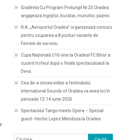
Gradinita Cu Program Prelungit Nr.25 Oradea
angajeaza îngrijitor, bucătar, muncitor, paznic
R.A. „Aeroportul Oradea” organizează concurs
pentru ocuparea a 8 posturi vacante de
Femeie de serviciu
Cupa Națională U16 vine la Oradea! FC Bihor a
cucerit trofeul după o finală spectaculoasă la
Deva
Cea de-a cincea ediție a festivalului
internațional Sounds of Oradea va avea loc în
perioada 12-14 iunie 2026
Spectacolul Tango meets Opera – Special
guest- Hector Lopez Mendoza la Oradea
e
Caută