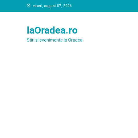
Skip
vineri, august 07, 2026
to
content
laOradea.ro
Stiri si evenimente la Oradea