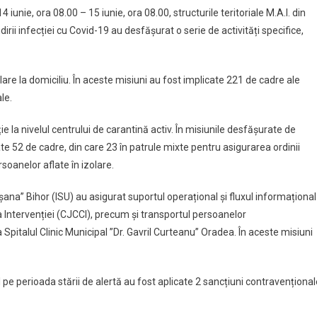
iunie, ora 08.00 – 15 iunie, ora 08.00, structurile teritoriale M.A.I. din
irii infecției cu Covid-19 au desfășurat o serie de activități specifice,
zolare la domiciliu. În aceste misiuni au fost implicate 221 de cadre ale
le.
e la nivelul centrului de carantină activ. În misiunile desfășurate de
e 52 de cadre, din care 23 în patrule mixte pentru asigurarea ordinii
rsoanelor aflate în izolare.
ișana” Bihor (ISU) au asigurat suportul operațional și fluxul informațional
Intervenției (CJCCI), precum și transportul persoanelor
Spitalul Clinic Municipal ”Dr. Gavril Curteanu” Oradea. În aceste misiuni
 pe perioada stării de alertă au fost aplicate 2 sancțiuni contravențional