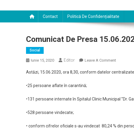
Contact
Politică De Confidențialitate
Comunicat De Presa 15.06.20
Social
Editor
On
Iunie 15, 2020
Leave A Comment
Comunica
Astăzi, 15.06.2020, ora 8,30, conform datelor centralizate 
De
Presa
•25 persoane aflate în carantină;
15.06.202
•131 persoane internate în Spitalul Clinic Municipal ”Dr. G
•528 persoane vindecate;
• conform cifrelor oficiale s-au vindecat 80,24 % din pers