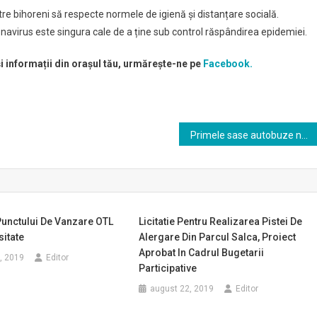
ătre bihoreni să respecte normele de igienă și distanțare socială.
avirus este singura cale de a ține sub control răspândirea epidemiei.
și informații din orașul tău, urmărește-ne pe
Facebook.
Primele sase autobuze noi Mercedes au sosit,urmeaza hibridele
unctului De Vanzare OTL
Licitatie Pentru Realizarea Pistei De
sitate
Alergare Din Parcul Salca, Proiect
Aprobat In Cadrul Bugetarii
, 2019
Editor
Participative
august 22, 2019
Editor