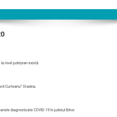
20
t
la nivel județean există:
0
avril Curteanu” Oradea;
oanele diagnosticate COVID-19 în județul Bihor.