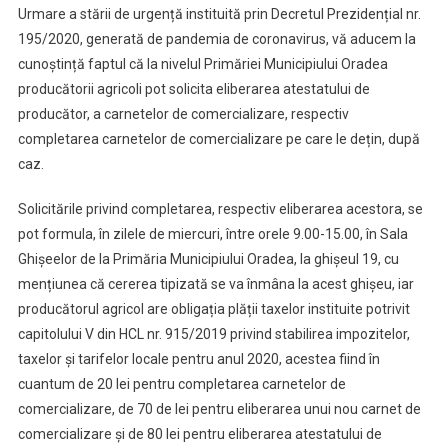
Urmare a stării de urgență instituită prin Decretul Prezidențial nr.
Atentia
195/2020, generată de pandemia de coronavirus, vă aducem la
Producatorilor
cunoștință faptul că la nivelul Primăriei Municipiului Oradea
Agricoli
producătorii agricoli pot solicita eliberarea atestatului de
De
Pe
producător, a carnetelor de comercializare, respectiv
Raza
completarea carnetelor de comercializare pe care le dețin, după
Municipiului
caz.
Oradea
Solicitările privind completarea, respectiv eliberarea acestora, se
pot formula, în zilele de miercuri, între orele 9.00-15.00, în Sala
Ghişeelor de la Primăria Municipiului Oradea, la ghișeul 19, cu
mențiunea că cererea tipizată se va înmâna la acest ghișeu, iar
producătorul agricol are obligația plății taxelor instituite potrivit
capitolului V din HCL nr. 915/2019 privind stabilirea impozitelor,
taxelor și tarifelor locale pentru anul 2020, acestea fiind în
cuantum de 20 lei pentru completarea carnetelor de
comercializare, de 70 de lei pentru eliberarea unui nou carnet de
comercializare și de 80 lei pentru eliberarea atestatului de