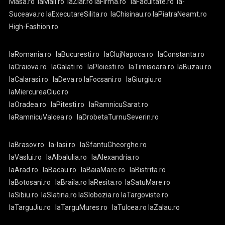
Masa.ro
laMall.ro
laZiar.ro
laFirma.ro
laFacultate.ro
la-
Suceava.ro
laExecutareSilita.ro
laChisinau.ro
laPiatraNeamt.ro
High-Fashion.ro
laRomania.ro
laBucuresti.ro
laClujNapoca.ro
laConstanta.ro
laCraiova.ro
laGalati.ro
laPloiesti.ro
laTimisoara.ro
laBuzau.ro
laCalarasi.ro
laDeva.ro
laFocsani.ro
laGiurgiu.ro
laMiercureaCiuc.ro
laOradea.ro
laPitesti.ro
laRamnicuSarat.ro
laRamnicuValcea.ro
laDrobetaTurnuSeverin.ro
laBrasov.ro
la-Iasi.ro
laSfantuGheorghe.ro
laVaslui.ro
laAlbaIulia.ro
laAlexandria.ro
laArad.ro
laBacau.ro
laBaiaMare.ro
laBistrita.ro
laBotosani.ro
laBraila.ro
laResita.ro
laSatuMare.ro
laSibiu.ro
laSlatina.ro
laSlobozia.ro
laTargoviste.ro
laTarguJiu.ro
laTarguMures.ro
laTulcea.ro
laZalau.ro