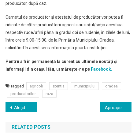
producător, după caz.
Carnetul de producător și atestatul de producător vor putea fi
ridicate de către producătorii agricoli sau soțul/soția acestuia
respectiv rude/afini până la gradul doi de rudenie, în zilele de luni,
între orele 9.00-15.00, de la Primăria Municipiului Oradea,
solicitând în acest sens informații la poarta instituției.
Pentru a fi în permanență la curent cu ultimele noutăți și
informații din orașul tău, urmărește-ne pe
Facebook.
Tagged
agricoli
atentia
municipiului
oradea
producatorilor
raza
Navigare
Aleşd: O secţie exterioară de pneumologie, cu zece pacienţi, închisă pentru două săptămâni
Aproape 150 locuri de parcare au fost amenajate in spatele scolii Dimitrie Cantemir
în
RELATED POSTS
articole