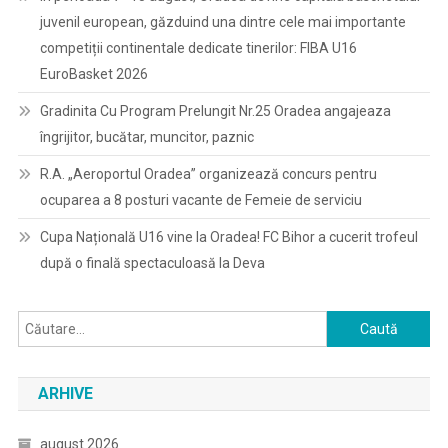
juvenil european, găzduind una dintre cele mai importante
competiții continentale dedicate tinerilor: FIBA U16
EuroBasket 2026
Gradinita Cu Program Prelungit Nr.25 Oradea angajeaza
îngrijitor, bucătar, muncitor, paznic
R.A. „Aeroportul Oradea” organizează concurs pentru
ocuparea a 8 posturi vacante de Femeie de serviciu
Cupa Națională U16 vine la Oradea! FC Bihor a cucerit trofeul
după o finală spectaculoasă la Deva
Caută
după:
ARHIVE
august 2026