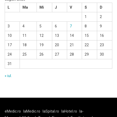
L
Ma
Mi
J
V
S
D
1
2
3
4
5
6
7
8
9
10
11
12
13
14
15
16
17
18
19
20
21
22
23
24
25
26
27
28
29
30
31
« iul.
eMedic.ro
laMedic.ro
laSpital.ro
laHotel.ro
la-