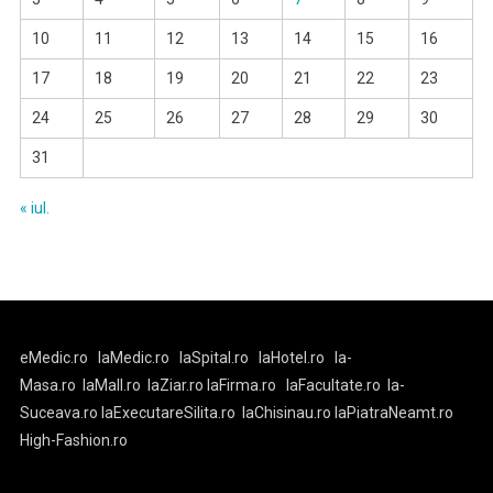
10
11
12
13
14
15
16
17
18
19
20
21
22
23
24
25
26
27
28
29
30
31
« iul.
eMedic.ro
laMedic.ro
laSpital.ro
laHotel.ro
la-
Masa.ro
laMall.ro
laZiar.ro
laFirma.ro
laFacultate.ro
la-
Suceava.ro
laExecutareSilita.ro
laChisinau.ro
laPiatraNeamt.ro
High-Fashion.ro