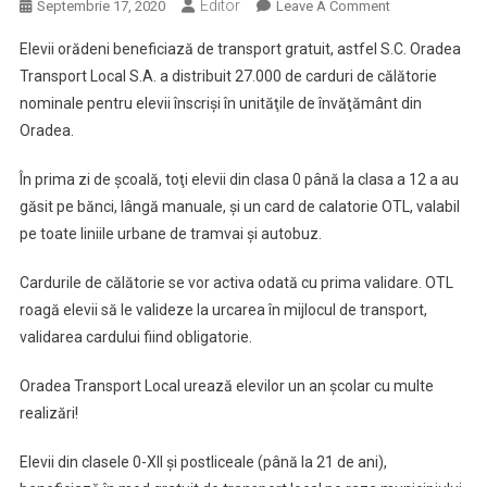
Editor
On
Septembrie 17, 2020
Leave A Comment
OTL
Elevii orădeni beneficiază de transport gratuit, astfel S.C. Oradea
A
Transport Local S.A. a distribuit 27.000 de carduri de călătorie
Distribuit
nominale pentru elevii înscrişi în unităţile de învăţământ din
27.000
Oradea.
De
Carduri
În prima zi de şcoală, toţi elevii din clasa 0 până la clasa a 12 a au
De
Calatorie
găsit pe bănci, lângă manuale, şi un card de calatorie OTL, valabil
Gratuite
pe toate liniile urbane de tramvai şi autobuz.
Pentru
Elevii
Cardurile de călătorie se vor activa odată cu prima validare. OTL
Oradeni
roagă elevii să le valideze la urcarea în mijlocul de transport,
validarea cardului fiind obligatorie.
Oradea Transport Local urează elevilor un an şcolar cu multe
realizări!
Elevii din clasele 0-XII şi postliceale (până la 21 de ani),