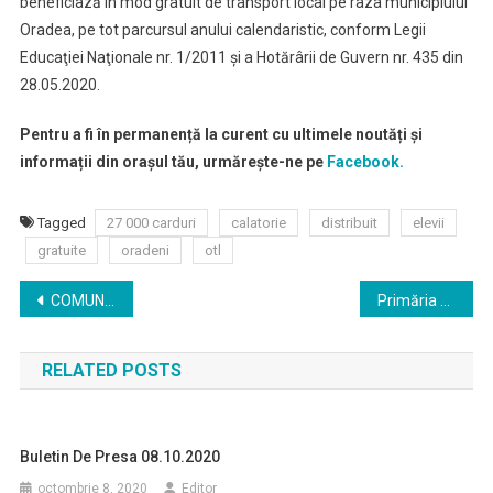
beneficiază în mod gratuit de transport local pe raza municipiului
Oradea, pe tot parcursul anului calendaristic, conform Legii
Educaţiei Naţionale nr. 1/2011 şi a Hotărârii de Guvern nr. 435 din
28.05.2020.
Pentru a fi în permanență la curent cu ultimele noutăți și
informații din orașul tău, urmărește-ne pe
Facebook.
Tagged
27 000 carduri
calatorie
distribuit
elevii
gratuite
oradeni
otl
Navigare
COMUNICAT DE PRESĂ privind oportunități de finanțare pentru primăriile din județul Bihor
Primăria Oradea a depus documentaţia la Ministerul Sănătăţii pentru a primi statut de staţiune balneară
în
RELATED POSTS
articole
Buletin De Presa 08.10.2020
octombrie 8, 2020
Editor